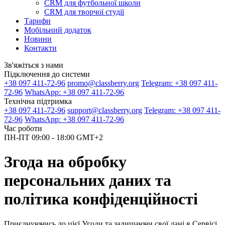
CRM для футбольної школи
CRM для творчої студії
Тарифи
Мобільний додаток
Новини
Контакти
Зв'яжіться з нами
Підключення до системи
+38 097 411-72-96
promo@classberry.org
Telegram: +38 097 411-
72-96
WhatsApp: +38 097 411-72-96
Технічна підтримка
+38 097 411-72-96
support@classberry.org
Telegram: +38 097 411-
72-96
WhatsApp: +38 097 411-72-96
Час роботи
ПН-ПТ 09:00 - 18:00 GMT+2
Згода на обробку
персональних даних та
політика конфіденційності
Приєднуючись до цієї Угоди та залишаючи свої дані в Сервісі