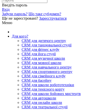
Введіть пароль
Вхід
Забули пароль?
Що таке субдомен?
Ще не зареєстровані?
Зареєструватися
Меню
Для кого?
CRM для дитячого центру
CRM для танцювальної студії
CRM для фітнес клубу
CRM для йога студії
CRM для музичної школи
CRM для мовної школи
CRM для навчального центру
CRM для спортивного центру
CRM для сімейного клубу
CRM для басейну
CRM для школи робототехніки
CRM для тенісного корту
CRM для школи бойових мистецтв
CRM для автошколи
CRM для онлайн школи
CRM для театральної студії