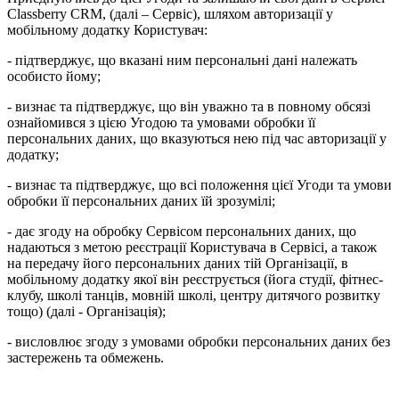
Classberry CRM, (далі – Сервіс), шляхом авторизації у
мобільному додатку Користувач:
- підтверджує, що вказані ним персональні дані належать
особисто йому;
- визнає та підтверджує, що він уважно та в повному обсязі
ознайомився з цією Угодою та умовами обробки її
персональних даних, що вказуються нею під час авторизації у
додатку;
- визнає та підтверджує, що всі положення цієї Угоди та умови
обробки її персональних даних їй зрозумілі;
- дає згоду на обробку Сервісом персональних даних, що
надаються з метою реєстрації Користувача в Сервісі, а також
на передачу його персональних даних тій Організації, в
мобільному додатку якої він реєструється (йога студії, фітнес-
клубу, школі танців, мовній школі, центру дитячого розвитку
тощо) (далі - Організація);
- висловлює згоду з умовами обробки персональних даних без
застережень та обмежень.