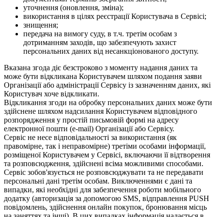
уточнення (оновлення, зміна);
використання в цілях реєстрації Користувача в Сервісі;
знищення;
передача на вимогу суду, в т.ч. третім особам з
дотриманням заходів, що забезпечують захист
персональних даних від несанкціонованого доступу.
Вказана згода діє безстроково з моменту надання даних та
може бути відкликана Користувачем шляхом подання заяви
Організації або адміністрації Сервісу із зазначенням даних, які
Користувач хоче відкликати.
Відкликання згоди на обробку персональних даних може бути
здійснене шляхом надсилання Користувачем відповідного
розпорядження у простій письмовій формі на адресу
електронної пошти (e-mail) Організації або Сервісу.
Сервіс не несе відповідальності за використання (як
правомірне, так і неправомірне) третіми особами інформації,
розміщеної Користувачем у Сервісі, включаючи її відтворення
та розповсюдження, здійснені всіма можливими способами.
Сервіс зобов'язується не розповсюджувати та не передавати
персональні дані третім особам. Виключеннями є дані та
випадки, які необхідні для забезпечення роботи мобільного
додатку (авторизація за допомогою SMS, відправлення PUSH
повідомлень, здійснення онлайн покупок, бронювання місць
на заняттях та інші). В цих випадках інформація надається в