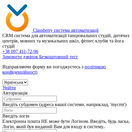
Сlassberry
система автоматизації
CRM система для автоматизації танцювальних студій, дитячих
центрів, мовних та музикальних шкіл, фітнес клубів та йога
студій
+38 097 411-72-96
Замовити дзвінок
Безкоштовний тест
Відправляючи форму ви погоджуєтесь з
політикою
конфіденційності
Увійти
Авторизація
Введіть субдомен (адреса вашої системи, наприклад, 'mycrm')
Введіть логін
Електронна пошта НЕ може бути Логіном. Введіть, будь ласка,
Логін, який був виданий Вам для входу в систему..