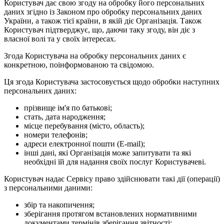
Користувач дає свою згоду на обробку його персональних
даних згідно із Законом про обробку персональних даних
України, а також тієї країни, в якій діє Організація. Також
Користувач підтверджує, що, даючи таку згоду, він діє з
власної волі та у своїх інтересах.
Згода Користувача на обробку персональних даних є
конкретною, поінформованою та свідомою.
Ця згода Користувача застосовується щодо обробки наступних
персональних даних:
прізвище ім'я по батькові;
стать, дата народження;
місце перебування (місто, область);
номери телефонів;
адреси електронної пошти (E-mail);
інші дані, які Організація може запитувати та які
необхідні їй для надання своїх послуг Користувачеві.
Користувач надає Сервісу право здійснювати такі дії (операції)
з персональними даними:
збір та накопичення;
зберігання протягом встановлених нормативними
документами термінів зберігання звітності;