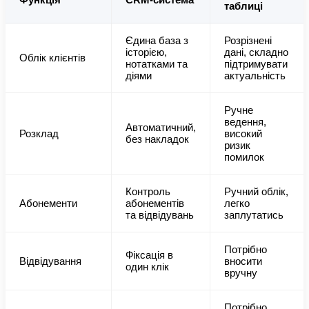
таблиці
Єдина база з
Розрізнені
історією,
дані, складно
Облік клієнтів
нотатками та
підтримувати
діями
актуальність
Ручне
ведення,
Автоматичний,
Розклад
високий
без накладок
ризик
помилок
Контроль
Ручний облік,
Абонементи
абонементів
легко
та відвідувань
заплутатись
Потрібно
Фіксація в
Відвідування
вносити
один клік
вручну
Потрібно