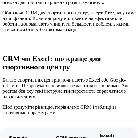
основа для прийняття рішень і розвитку бізнесу.
Обираючи CRM для спортивного центру, звертайте увагу саме
на ці функції. Вони напряму впливають на ефективність
роботи і допомагають уникнути більшості проблем, з якими
стикається бізнес без автоматизації.
CRM чи Excel: що краще для
спортивного центру
Багато спортивних центрів починають з Excel або Google-
таблиць. Це зрозуміло: швидко, безкоштовно і знайомо. Але з
ростом бізнесу такі інструменти перестають справлятися з
навантаженням.
Щоб зрозуміти різницю, порівняємо CRM і таблиці за
ключовими параметрами:
Excel /
Функція
CRM-система