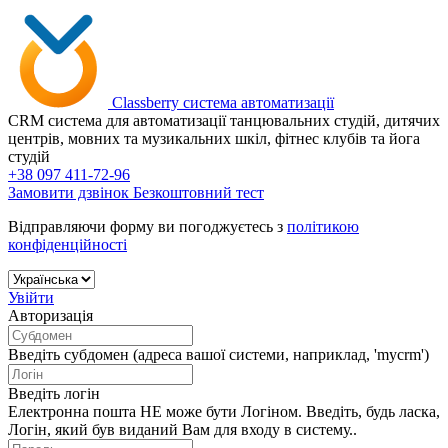
Сlassberry
система автоматизації
CRM система для автоматизації танцювальних студій, дитячих
центрів, мовних та музикальних шкіл, фітнес клубів та йога
студій
+38 097 411-72-96
Замовити дзвінок
Безкоштовний тест
Відправляючи форму ви погоджуєтесь з
політикою
конфіденційності
Увійти
Авторизація
Введіть субдомен (адреса вашої системи, наприклад, 'mycrm')
Введіть логін
Електронна пошта НЕ може бути Логіном. Введіть, будь ласка,
Логін, який був виданий Вам для входу в систему..