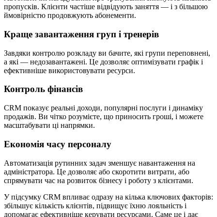
пропусків. Клієнти частіше відвідують заняття — і з більшою
ймовірністю продовжують абонементи.
Краще завантаження груп і тренерів
Завдяки контролю розкладу ви бачите, які групи переповнені,
а які — недозавантажені. Це дозволяє оптимізувати графік і
ефективніше використовувати ресурси.
Контроль фінансів
CRM показує реальні доходи, популярні послуги і динаміку
продажів. Ви чітко розумієте, що приносить гроші, і можете
масштабувати ці напрямки.
Економія часу персоналу
Автоматизація рутинних задач зменшує навантаження на
адміністратора. Це дозволяє або скоротити витрати, або
спрямувати час на розвиток бізнесу і роботу з клієнтами.
У підсумку CRM впливає одразу на кілька ключових факторів:
збільшує кількість клієнтів, підвищує їхню лояльність і
допомагає ефективніше керувати ресурсами. Саме це і дає