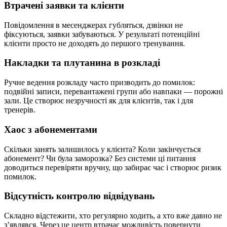
Втрачені заявки та клієнти
Повідомлення в месенджерах губляться, дзвінки не
фіксуються, заявки забуваються. У результаті потенційні
клієнти просто не доходять до першого тренування.
Накладки та плутанина в розкладі
Ручне ведення розкладу часто призводить до помилок:
подвійні записи, перевантажені групи або навпаки — порожні
зали. Це створює незручності як для клієнтів, так і для
тренерів.
Хаос з абонементами
Скільки занять залишилось у клієнта? Коли закінчується
абонемент? Чи була заморозка? Без системи ці питання
доводиться перевіряти вручну, що забирає час і створює ризик
помилок.
Відсутність контролю відвідувань
Складно відстежити, хто регулярно ходить, а хто вже давно не
з’являвся. Через це центр втрачає можливість повернути