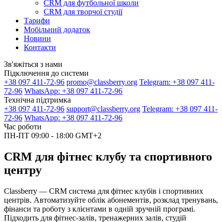
CRM для футбольної школи
CRM для творчої студії
Тарифи
Мобільний додаток
Новини
Контакти
Зв'яжіться з нами
Підключення до системи
+38 097 411-72-96
promo@classberry.org
Telegram: +38 097 411-
72-96
WhatsApp: +38 097 411-72-96
Технічна підтримка
+38 097 411-72-96
support@classberry.org
Telegram: +38 097 411-
72-96
WhatsApp: +38 097 411-72-96
Час роботи
ПН-ПТ 09:00 - 18:00 GMT+2
CRM для фітнес клубу та спортивного
центру
Classberry — CRM система для фітнес клубів і спортивних
центрів. Автоматизуйте облік абонементів, розклад тренувань,
фінанси та роботу з клієнтами в одній зручній програмі.
Підходить для фітнес-залів, тренажерних залів, студій