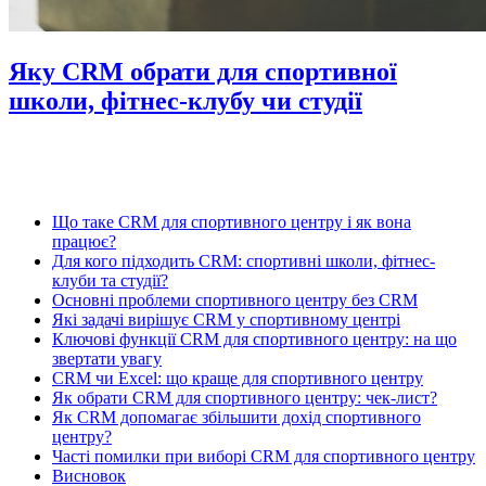
Яку CRM обрати для спортивної
школи, фітнес-клубу чи студії
Що таке CRM для спортивного центру і як вона
працює?
Для кого підходить CRM: спортивні школи, фітнес-
клуби та студії?
Основні проблеми спортивного центру без CRM
Які задачі вирішує CRM у спортивному центрі
Ключові функції CRM для спортивного центру: на що
звертати увагу
CRM чи Excel: що краще для спортивного центру
Як обрати CRM для спортивного центру: чек-лист?
Як CRM допомагає збільшити дохід спортивного
центру?
Часті помилки при виборі CRM для спортивного центру
Висновок