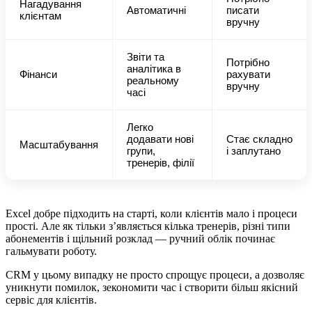
Нагадування
Автоматичні
писати
клієнтам
вручну
Звіти та
Потрібно
аналітика в
Фінанси
рахувати
реальному
вручну
часі
Легко
додавати нові
Стає складно
Масштабування
групи,
і заплутано
тренерів, філії
Excel добре підходить на старті, коли клієнтів мало і процеси
прості. Але як тільки з’являється кілька тренерів, різні типи
абонементів і щільний розклад — ручний облік починає
гальмувати роботу.
CRM у цьому випадку не просто спрощує процеси, а дозволяє
уникнути помилок, зекономити час і створити більш якісний
сервіс для клієнтів.