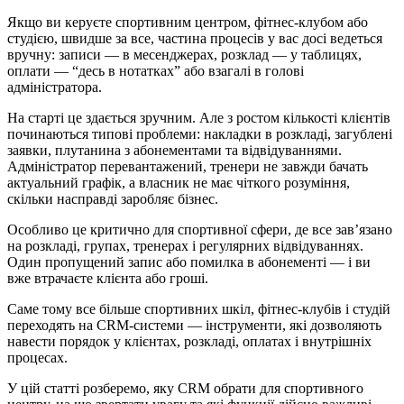
Якщо ви керуєте спортивним центром, фітнес-клубом або
студією, швидше за все, частина процесів у вас досі ведеться
вручну: записи — в месенджерах, розклад — у таблицях,
оплати — “десь в нотатках” або взагалі в голові
адміністратора.
На старті це здається зручним. Але з ростом кількості клієнтів
починаються типові проблеми: накладки в розкладі, загублені
заявки, плутанина з абонементами та відвідуваннями.
Адміністратор перевантажений, тренери не завжди бачать
актуальний графік, а власник не має чіткого розуміння,
скільки насправді заробляє бізнес.
Особливо це критично для спортивної сфери, де все зав’язано
на розкладі, групах, тренерах і регулярних відвідуваннях.
Один пропущений запис або помилка в абонементі — і ви
вже втрачаєте клієнта або гроші.
Саме тому все більше спортивних шкіл, фітнес-клубів і студій
переходять на CRM-системи — інструменти, які дозволяють
навести порядок у клієнтах, розкладі, оплатах і внутрішніх
процесах.
У цій статті розберемо, яку CRM обрати для спортивного