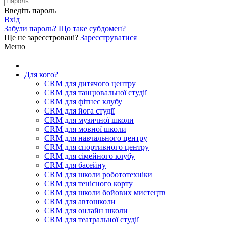
Введіть пароль
Вхід
Забули пароль?
Що таке субдомен?
Ще не зареєстровані?
Зареєструватися
Меню
Для кого?
CRM для дитячого центру
CRM для танцювальної студії
CRM для фітнес клубу
CRM для йога студії
CRM для музичної школи
CRM для мовної школи
CRM для навчального центру
CRM для спортивного центру
CRM для сімейного клубу
CRM для басейну
CRM для школи робототехніки
CRM для тенісного корту
CRM для школи бойових мистецтв
CRM для автошколи
CRM для онлайн школи
CRM для театральної студії