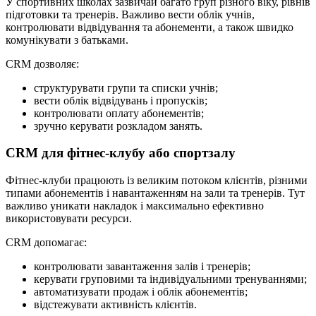
У спортивних школах зазвичай багато груп різного віку, рівнів
підготовки та тренерів. Важливо вести облік учнів,
контролювати відвідування та абонементи, а також швидко
комунікувати з батьками.
CRM дозволяє:
структурувати групи та списки учнів;
вести облік відвідувань і пропусків;
контролювати оплату абонементів;
зручно керувати розкладом занять.
CRM для фітнес-клубу або спортзалу
Фітнес-клуби працюють із великим потоком клієнтів, різними
типами абонементів і навантаженням на зали та тренерів. Тут
важливо уникати накладок і максимально ефективно
використовувати ресурси.
CRM допомагає:
контролювати завантаження залів і тренерів;
керувати груповими та індивідуальними тренуваннями;
автоматизувати продаж і облік абонементів;
відстежувати активність клієнтів.