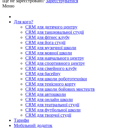
Ще не зареєстровані?
Зареєструватися
Меню
Для кого?
CRM для дитячого центру
CRM для танцювальної студії
CRM для фітнес клубу
CRM для йога студії
CRM для музичної школи
CRM для мовної школи
CRM для навчального центру
CRM для спортивного центру
CRM для сімейного клубу
CRM для басейну
CRM для школи робототехніки
CRM для тенісного корту
CRM для школи бойових мистецтв
CRM для автошколи
CRM для онлайн школи
CRM для театральної студії
CRM для футбольної школи
CRM для творчої студії
Тарифи
Мобільний додаток