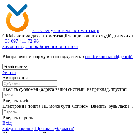
Сlassberry
система автоматизації
CRM система для автоматизації танцювальних студій, дитячих це
+38 097 411-72-96
Замовити дзвінок
Безкоштовний тест
Відправляючи форму ви погоджуєтесь з
політикою конфіденцій
Увійти
Авторизація
Введіть субдомен (адреса вашої системи, наприклад, 'mycrm')
Введіть логін
Електронна пошта НЕ може бути Логіном. Введіть, будь ласка, Л
Введіть пароль
Вхід
Забули пароль?
Що таке субдомен?