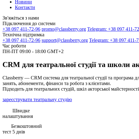
Новини
Контакти
Зв'яжіться з нами
Підключення до системи
+38 097 411-72-96
promo@classberry.org
Telegram: +38 097 411-7
Технічна підтримка
+38 097 411-72-96
support@classberry.org
Telegram: +38 097 411-7
Час роботи
ПН-ПТ 09:00 - 18:00 GMT+2
CRM для театральної студії та школи а
Classberry — CRM система для театральної студії та програма дл
занять, абонементи, фінанси та робота з клієнтами.
Підходить для театральних студій, шкіл акторської майстерності,
зареєструвати театральну студію
Швидке
налаштування
Безкоштовний
тест 5 днів